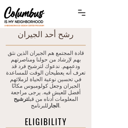
رشح أحد الجيران
قادة المجتمع هم الجيران الذين نثق
بهم لإرشاد من حولنا ومناصرتهم
ودعمهم. ندعوك لترشيح فرد قد
تعرف أنه يعطي
حان الوقت للمساعدة
في تحسين نوعية الحياة لزملائهم
الجيران وجعل كولومبوس مكانًا
أفضل للعيش فيه. يرجى مراجعة
المعلومات أدناه من قبل
ترشيح
للبرنامج.
الجار
ELIGIBILITY