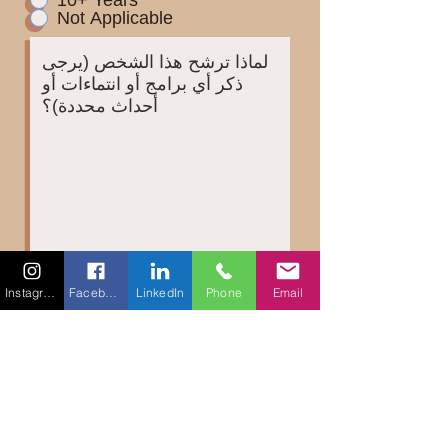
10+ Years
Not Applicable
Instagram
Facebook
LinkedIn
Phone
Email
حول ال
مرشح