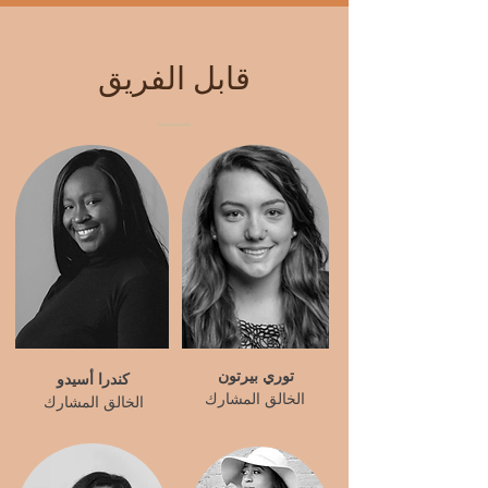
قابل الفريق
توري بيرتون
كندرا أسيدو
الخالق المشارك
الخالق المشارك