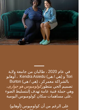
قصتنا
في عام 2020 ، طالبان من جامعة ولاية
Kendra Asiedu (هي / هي) و Tori
أوهايو ،
Burton (هي / هي) ، بالشراكة مع
مركز
تصميم الحي
متطور
كولومبوس هو جوارى
،
وهي حملة فنية عامة تهدف إلى
تسليط الضوء
على مساهمات سكان كولومبوس اليومية.
على الرغم من أن كولومبوس (أوهايو)